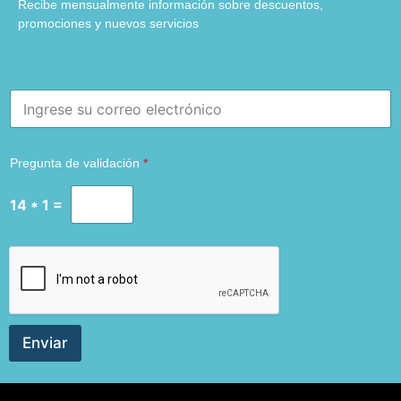
Recibe mensualmente información sobre descuentos,
promociones y nuevos servicios
E
m
a
i
Pregunta de validación
*
l
*
14
*
1
=
Enviar