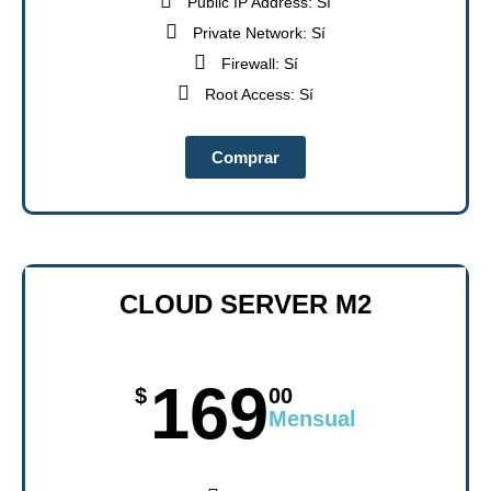
Public IP Address: Sí
Private Network: Sí
Firewall: Sí
Root Access: Sí
Comprar
CLOUD SERVER M2
169
$
00
Mensual