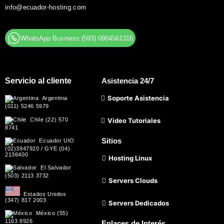
info@ecuador-hosting.com
WhatsApp Business (593) 0984561316
Servicio al cliente
Asistencia 24/7
Soporte Asistencia
Argentina
(011) 5246 5979
Chile (22) 570
Video Tutoriales
8741
Sitios
Ecuador UIO
(02)3947920 / GYE (04)
2136400
Hosting Linux
El Salvador
(503) 2113 3732
Servers Clouds
Estados Unidos
(347) 817 2003
Servers Dedicados
México (55)
1163 8926
Enlaces de Interés