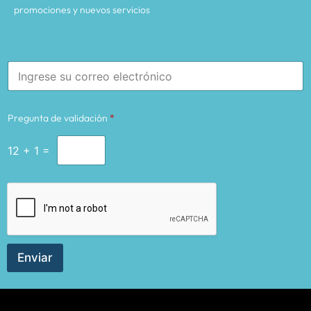
promociones y nuevos servicios
E
m
a
i
Pregunta de validación
*
l
*
12
+
1
=
Enviar