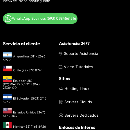
info@ecuador-hosting.com
WhatsApp Business (593) 0984561316
Servicio al cliente
Asistencia 24/7
Soporte Asistencia
Argentina (011) 5246
5979
Video Tutoriales
Chile (22) 570 8741
Sitios
Ecuador UIO
(02)3947920 / GYE (04)
2136400
Hosting Linux
El Salvador (503) 2113
Servers Clouds
3732
Estados Unidos (347)
Servers Dedicados
817 2003
México (55) 1163 8926
Enlaces de Interés