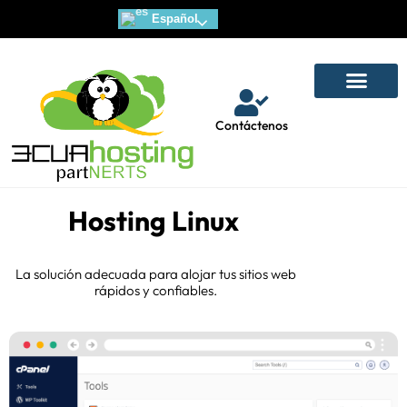
Español
Servidores Dedicados
Servidores Cloud
Correo de Alta disponibilida
Diseño y Marketing Web
Contáctenos
Hosting Linux
La solución adecuada para alojar tus sitios web
rápidos y confiables.