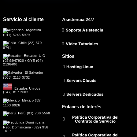
Servicio al cliente
Asistencia 24/7
Soporte Asistencia
Argentina
(011) 5246 5979
Chile (22) 570
Video Tutoriales
8741
Sitios
Ecuador UIO
(02)3947920 / GYE (04)
2136400
Hosting Linux
El Salvador
(503) 2113 3732
Servers Clouds
Estados Unidos
(347) 817 2003
Servers Dedicados
México (55)
1163 8926
Enlaces de Interés
Perú (01) 708 5568
Política Corporativa del
Contrato de Servicio
Rep. Dominicana (829) 956
1017
Política Corporativa del